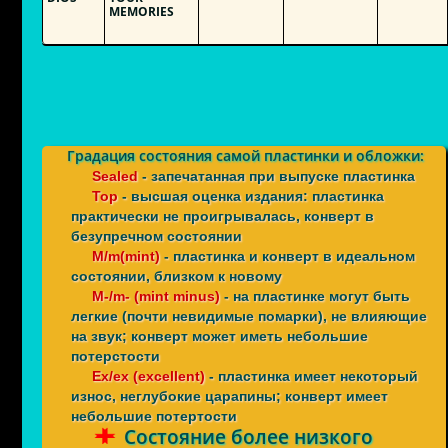
MEMORIES
Градация состояния самой пластинки и обложки:
Sealed
- запечатанная при выпуске пластинка
Top
- высшая оценка издания: пластинка
практически не проигрывалась, конверт в
безупречном состоянии
M/m(mint)
- пластинка и конверт в идеальном
состоянии, близком к новому
M-/m- (mint minus)
- на пластинке могут быть
легкие (почти невидимые помарки), не влияющие
на звук; конверт может иметь небольшие
потерстости
Ex/ex (excellent)
- пластинка имеет некоторый
износ, неглубокие царапины; конверт имеет
небольшие потертости
Состояние более низкого