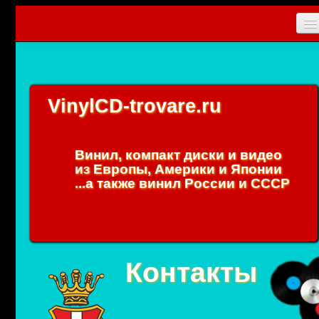
Главная
Новости
VinylCD-trovare.ru
CD
Vinyl
Винил, компакт диски и видео
Коллекционные прибамбасы
из Европы, Америки и Японии
...а также винил России и СССР
Упаковки
0
Вход
Контакты