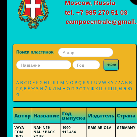
Moscow, Russia
tel. +7 985 270 51 03
campocentrale@gmail
Поиск пластинок
Найти
A
B
C
D
E
F
G
H
I
J
K
L
M
N
O
P
Q
R
S
T
U
V
W
X
Y
Z
/
А
Б
В
Г
Д
Е
Ё
Ж
З
И
Й
К
Л
М
Н
О
П
Р
С
Т
У
Ф
Х
Ц
Ч
Ш
Щ
Ы
Э
Ю
Я
Год
Автор
Название
Издатель
Страна
выпуска
VAYA
NAH NEH
1990,
BMG ARIOLA
GERMANY
CON
NAH / PACK
113 454
DIOS
YOUR