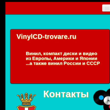
Главная
Новости
VinylCD-trovare.ru
CD
Vinyl
Винил, компакт диски и видео
Коллекционные прибамбасы
из Европы, Америки и Японии
...а также винил России и СССР
Упаковки
0
Вход
Контакты