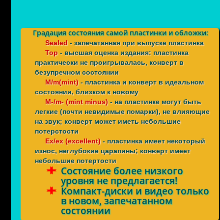
Градация состояния самой пластинки и обложки:
Sealed
- запечатанная при выпуске пластинка
Top
- высшая оценка издания: пластинка
практически не проигрывалась, конверт в
безупречном состоянии
M/m(mint)
- пластинка и конверт в идеальном
состоянии, близком к новому
M-/m- (mint minus)
- на пластинке могут быть
легкие (почти невидимые помарки), не влияющие
на звук; конверт может иметь небольшие
потерстости
Ex/ex (excellent)
- пластинка имеет некоторый
износ, неглубокие царапины; конверт имеет
небольшие потертости
Состояние более низкого
уровня не предлагается!
Компакт-диски и видео только
в новом, запечатанном
состоянии