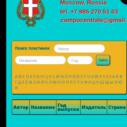
Moscow, Russia
tel. +7 985 270 51 03
campocentrale@gmail
Поиск пластинок
Найти
A
B
C
D
E
F
G
H
I
J
K
L
M
N
O
P
Q
R
S
T
U
V
W
X
Y
Z
/
А
Б
В
Г
Д
Е
Ё
Ж
З
И
Й
К
Л
М
Н
О
П
Р
С
Т
У
Ф
Х
Ц
Ч
Ш
Щ
Ы
Э
Ю
Я
Год
Автор
Название
Издатель
Страна
выпуска