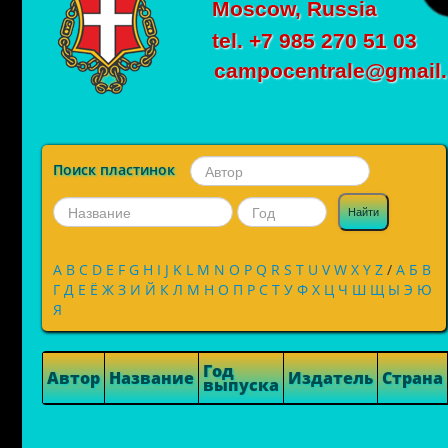
Moscow, Russia
tel. +7 985 270 51 03
campocentrale@gmail
Поиск пластинок
Найти
A
B
C
D
E
F
G
H
I
J
K
L
M
N
O
P
Q
R
S
T
U
V
W
X
Y
Z
/
А
Б
В
Г
Д
Е
Ё
Ж
З
И
Й
К
Л
М
Н
О
П
Р
С
Т
У
Ф
Х
Ц
Ч
Ш
Щ
Ы
Э
Ю
Я
Год
Автор
Название
Издатель
Страна
выпуска