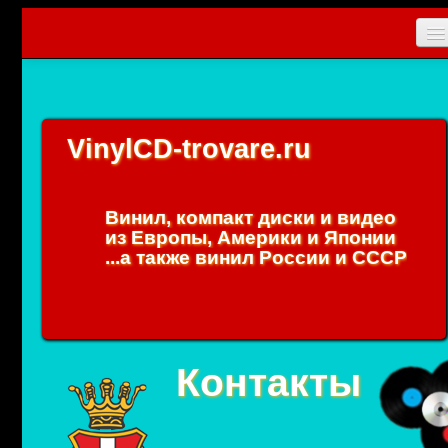
Главная
Новости
VinylCD-trovare.ru
CD
Vinyl
Винил, компакт диски и видео
Коллекционные прибамбасы
из Европы, Америки и Японии
...а также винил России и СССР
Упаковки
0
Вход
Контакты