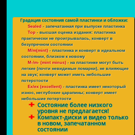
Градация состояния самой пластинки и обложки:
Sealed
- запечатанная при выпуске пластинка
Top
- высшая оценка издания: пластинка
практически не проигрывалась, конверт в
безупречном состоянии
M/m(mint)
- пластинка и конверт в идеальном
состоянии, близком к новому
M-/m- (mint minus)
- на пластинке могут быть
легкие (почти невидимые помарки), не влияющие
на звук; конверт может иметь небольшие
потерстости
Ex/ex (excellent)
- пластинка имеет некоторый
износ, неглубокие царапины; конверт имеет
небольшие потертости
Состояние более низкого
уровня не предлагается!
Компакт-диски и видео только
в новом, запечатанном
состоянии