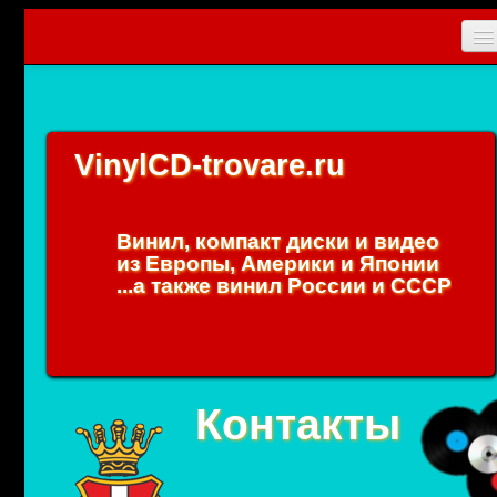
Главная
Новости
VinylCD-trovare.ru
CD
Vinyl
Винил, компакт диски и видео
Коллекционные прибамбасы
из Европы, Америки и Японии
...а также винил России и СССР
Упаковки
0
Вход
Контакты