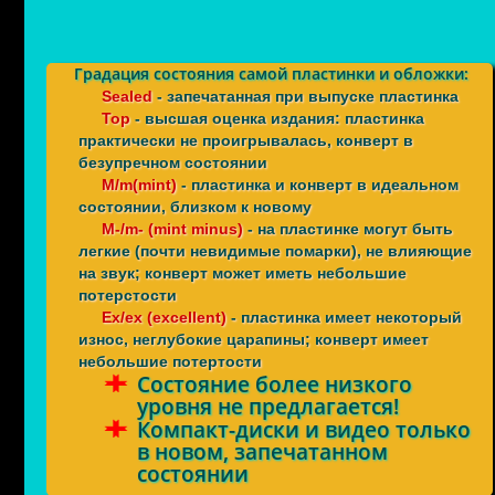
Градация состояния самой пластинки и обложки:
Sealed
- запечатанная при выпуске пластинка
Top
- высшая оценка издания: пластинка
практически не проигрывалась, конверт в
безупречном состоянии
M/m(mint)
- пластинка и конверт в идеальном
состоянии, близком к новому
M-/m- (mint minus)
- на пластинке могут быть
легкие (почти невидимые помарки), не влияющие
на звук; конверт может иметь небольшие
потерстости
Ex/ex (excellent)
- пластинка имеет некоторый
износ, неглубокие царапины; конверт имеет
небольшие потертости
Состояние более низкого
уровня не предлагается!
Компакт-диски и видео только
в новом, запечатанном
состоянии