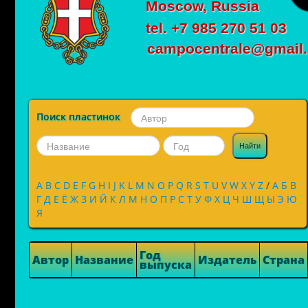
Moscow, Russia
tel. +7 985 270 51 03
campocentrale@gmail
Поиск пластинок
Найти
A
B
C
D
E
F
G
H
I
J
K
L
M
N
O
P
Q
R
S
T
U
V
W
X
Y
Z
/
А
Б
В
Г
Д
Е
Ё
Ж
З
И
Й
К
Л
М
Н
О
П
Р
С
Т
У
Ф
Х
Ц
Ч
Ш
Щ
Ы
Э
Ю
Я
Год
Автор
Название
Издатель
Страна
выпуска