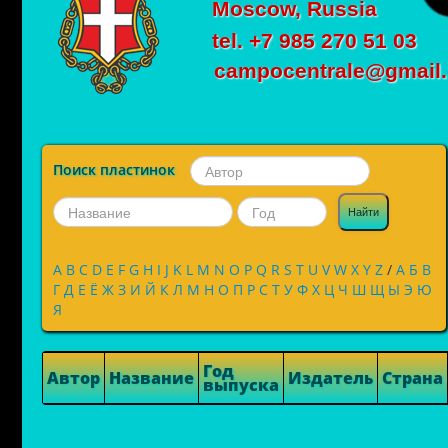
Moscow, Russia
tel. +7 985 270 51 03
campocentrale@gmail
Поиск пластинок
Найти
A
B
C
D
E
F
G
H
I
J
K
L
M
N
O
P
Q
R
S
T
U
V
W
X
Y
Z
/
А
Б
В
Г
Д
Е
Ё
Ж
З
И
Й
К
Л
М
Н
О
П
Р
С
Т
У
Ф
Х
Ц
Ч
Ш
Щ
Ы
Э
Ю
Я
Год
Автор
Название
Издатель
Страна
выпуска