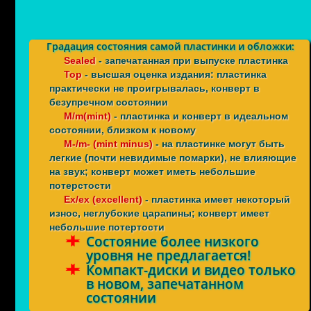
Градация состояния самой пластинки и обложки:
Sealed
- запечатанная при выпуске пластинка
Top
- высшая оценка издания: пластинка
практически не проигрывалась, конверт в
безупречном состоянии
M/m(mint)
- пластинка и конверт в идеальном
состоянии, близком к новому
M-/m- (mint minus)
- на пластинке могут быть
легкие (почти невидимые помарки), не влияющие
на звук; конверт может иметь небольшие
потерстости
Ex/ex (excellent)
- пластинка имеет некоторый
износ, неглубокие царапины; конверт имеет
небольшие потертости
Состояние более низкого
уровня не предлагается!
Компакт-диски и видео только
в новом, запечатанном
состоянии