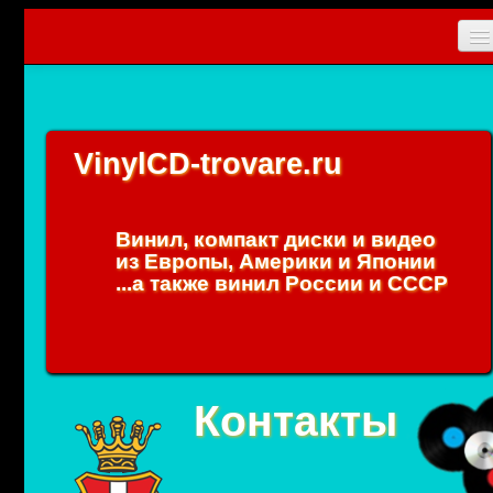
Главная
Новости
VinylCD-trovare.ru
CD
Vinyl
Винил, компакт диски и видео
Коллекционные прибамбасы
из Европы, Америки и Японии
...а также винил России и СССР
Упаковки
0
Вход
Контакты