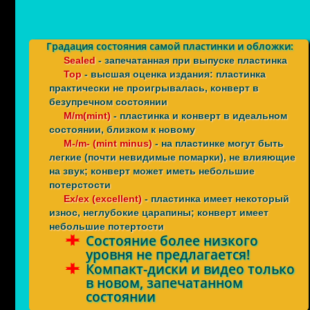
Градация состояния самой пластинки и обложки:
Sealed
- запечатанная при выпуске пластинка
Top
- высшая оценка издания: пластинка
практически не проигрывалась, конверт в
безупречном состоянии
M/m(mint)
- пластинка и конверт в идеальном
состоянии, близком к новому
M-/m- (mint minus)
- на пластинке могут быть
легкие (почти невидимые помарки), не влияющие
на звук; конверт может иметь небольшие
потерстости
Ex/ex (excellent)
- пластинка имеет некоторый
износ, неглубокие царапины; конверт имеет
небольшие потертости
Состояние более низкого
уровня не предлагается!
Компакт-диски и видео только
в новом, запечатанном
состоянии