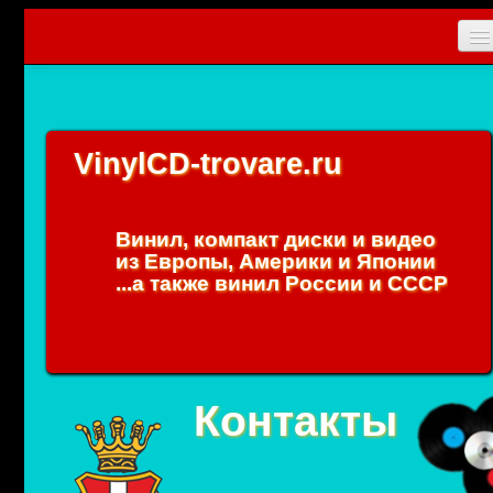
Главная
Новости
VinylCD-trovare.ru
CD
Vinyl
Винил, компакт диски и видео
Коллекционные прибамбасы
из Европы, Америки и Японии
...а также винил России и СССР
Упаковки
0
Вход
Контакты