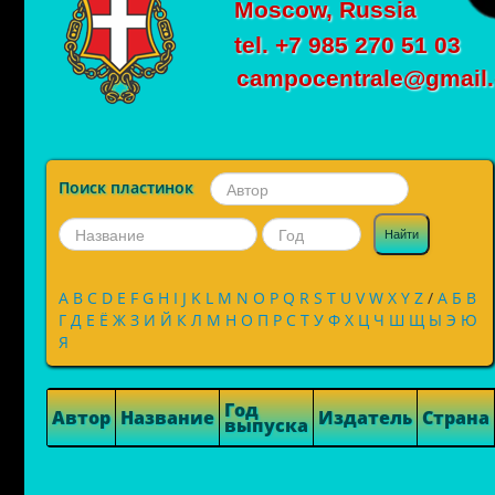
Moscow, Russia
tel. +7 985 270 51 03
campocentrale@gmail
Поиск пластинок
Найти
A
B
C
D
E
F
G
H
I
J
K
L
M
N
O
P
Q
R
S
T
U
V
W
X
Y
Z
/
А
Б
В
Г
Д
Е
Ё
Ж
З
И
Й
К
Л
М
Н
О
П
Р
С
Т
У
Ф
Х
Ц
Ч
Ш
Щ
Ы
Э
Ю
Я
Год
Автор
Название
Издатель
Страна
выпуска